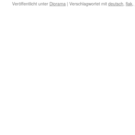
Veröffentlicht unter
Diorama
|
Verschlagwortet mit
deutsch
,
flak
,