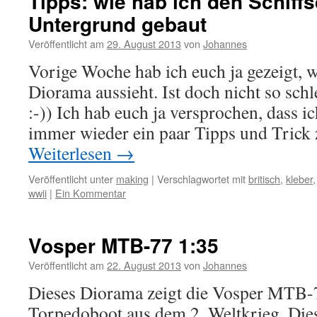
Tipps: wie hab ich den Schiff
Untergrund gebaut
Veröffentlicht am
29. August 2013
von
Johannes
Vorige Woche hab ich euch ja gezeigt, w
Diorama aussieht. Ist doch nicht so sch
:-)) Ich hab euch ja versprochen, dass ic
immer wieder ein paar Tipps und Tric
Weiterlesen
→
Veröffentlicht unter
making
|
Verschlagwortet mit
britisch
,
kleber
wwii
|
Ein Kommentar
Vosper MTB-77 1:35
Veröffentlicht am
22. August 2013
von
Johannes
Dieses Diorama zeigt die Vosper MTB-77
Torpedoboot aus dem 2. Weltkrieg. Dies