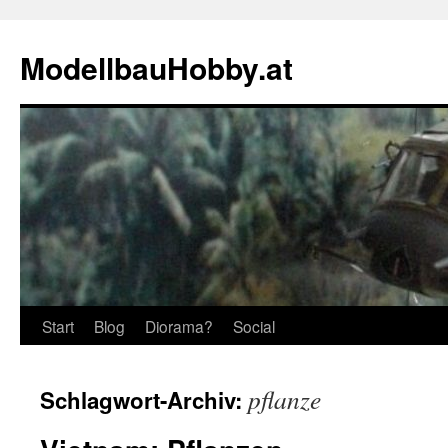
Zum
Inhalt
ModellbauHobby.at
springen
Start
Blog
Diorama?
Social
pflanze
Schlagwort-Archiv: