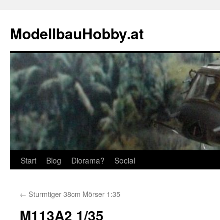
Zum
Inhalt
ModellbauHobby.at
springen
Start
Blog
Diorama?
Social
←
Sturmtiger 38cm Mörser 1:35
M113A2 1/35